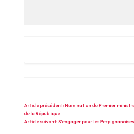
Navigation
Article précédent:
Nomination du Premier ministre
de la République
de
Article suivant:
S’engager pour les Perpignanaises